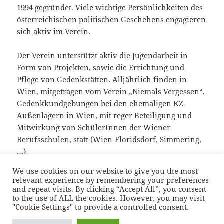
1994 gegründet. Viele wichtige Persönlichkeiten des
österreichischen politischen Geschehens engagieren
sich aktiv im Verein.
Der Verein unterstützt aktiv die Ju­gendarbeit in
Form von Projekten, sowie die Errichtung und
Pflege von Gedenkstätten. Alljährlich finden in
Wien, mitgetragen vom Verein „Niemals Vergessen“,
Gedenkkund­gebungen bei den ehemaligen KZ-
Außenlagern in Wien, mit reger Beteiligung und
Mitwirkung von SchülerInnen der Wiener
Berufsschulen, statt (Wien-Floridsdorf, Simmering,
…)
We use cookies on our website to give you the most
Als Erfolg kann hier nur ein dauerhafter
relevant experience by remembering your preferences
Einstellungswandel und eine Sensibilisierung
and repeat visits. By clicking “Accept All”, you consent
to the use of ALL the cookies. However, you may visit
gegenüber dem Thema NS-Zeit verstanden werden.
"Cookie Settings" to provide a controlled consent.